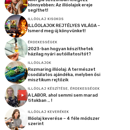
könnyebben: Az illóolajok ereje
segíthet!
ILLÓOLAJ KISOKOS
ILLÓOLAJOK REJTÉLYES VILÁGA –
Ismerd meg új könyvünket!
ÉRDEKESSÉGEK
2023-ban hogyan készíthetek
házilag nyári autóillatosítót?
ILLÓOLAJOK
Rozmaring illóolaj: A természet
csodálatos ajándéka, melyben ősi
misztikum rejtőzik
ILLÓOLAJ KÉSZÍTÉSE
,
ÉRDEKESSÉGEK
A LABOR, ahol semmi sem marad
titokban … !
ILLÓOLAJ KEVERÉKEK
Illóolaj keverése – 4 féle módszer
szerint