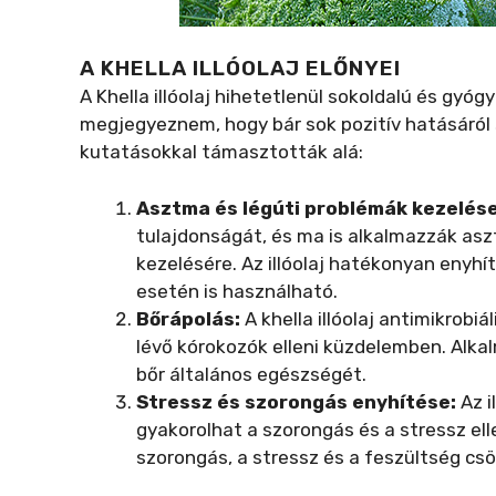
A KHELLA ILLÓOLAJ ELŐNYEI
A Khella illóolaj hihetetlenül sokoldalú és gyó
megjegyeznem, hogy bár sok pozitív hatásáról
kutatásokkal támasztották alá:
Asztma és légúti problémák kezelése
tulajdonságát, és ma is alkalmazzák asz
kezelésére. Az illóolaj hatékonyan enyhí
esetén is használható.
Bőrápolás:
A khella illóolaj antimikrobi
lévő kórokozók elleni küzdelemben. Alkal
bőr általános egészségét.
Stressz és szorongás enyhítése:
Az i
gyakorolhat a szorongás és a stressz el
szorongás, a stressz és a feszültség c