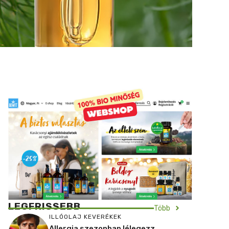
LEGFRISSEBB
Több
ILLÓOLAJ KEVERÉKEK
Allergia szezonban lélegezz