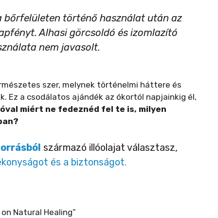
 bőrfelületen történő használat után az
napfényt. Alhasi görcsoldó és izomlazító
sználata nem javasolt.
mészetes szer, melynek történelmi háttere és
k. Ez a csodálatos ajándék az ókortól napjainkig él,
óval miért ne fedeznéd fel te is, milyen
jban?
forrásból
származó illóolajat választasz,
ékonyságot és a biztonságot.
 on Natural Healing”