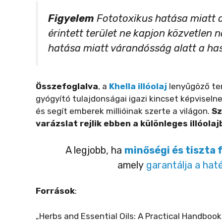
Figyelem
Fototoxikus hatása miatt a
érintett terület ne kapjon közvetlen 
hatása miatt várandósság alatt a ha
Összefoglalva
, a
Khella illóolaj
lenyűgöző ter
gyógyító tulajdonságai igazi kincset képviselne
és segít emberek millióinak szerte a világon.
Sz
varázslat rejlik ebben a különleges illóola
A legjobb, ha
minőségi és tiszta 
amely
garantálja a hat
Források
:
„Herbs and Essential Oils: A Practical Handbook