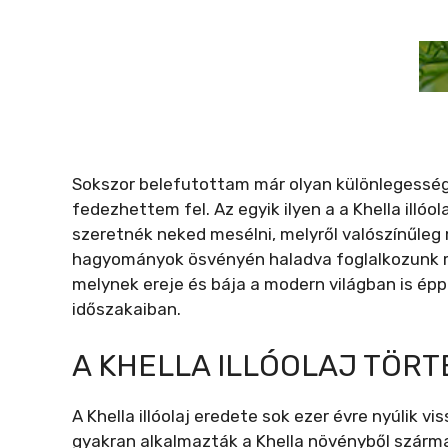
Sokszor belefutottam már olyan különlegesség
fedezhettem fel. Az egyik ilyen a a Khella illóol
szeretnék neked mesélni, melyről valószínűleg 
hagyományok ösvényén haladva foglalkozunk ma
melynek ereje és bája a modern világban is ép
időszakaiban.
A KHELLA ILLÓOLAJ TÖR
A Khella illóolaj eredete sok ezer évre nyúlik v
gyakran alkalmazták a Khella növényből szárm