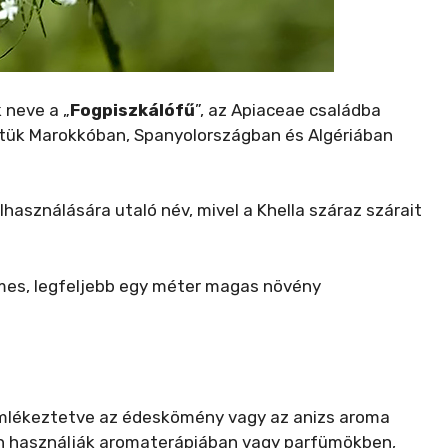
 neve a „
Fogpiszkálófű
”, az Apiaceae családba
ztük Marokkóban, Spanyolországban és Algériában
lhasználására utaló név, mivel a Khella száraz szárait
delmes, legfeljebb egy méter magas növény
, emlékeztetve az édeskömény vagy az anizs aroma
an használják aromaterápiában vagy parfümökben,