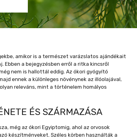
ekbe, amikor is a természet varázslatos ajándékait
aj. Ebben a bejegyzésben erről a ritka kincsről
még nem is hallottál eddig. Az ókori gyógyító
jd ennek a különleges növénynek az illóolajával,
polyan releváns, mint a történelem homályos
TÉNETE ÉS SZÁRMAZÁSA
issza, még az ókori Egyiptomig, ahol az orvosok
azó készítményeket. Széles körben használták a