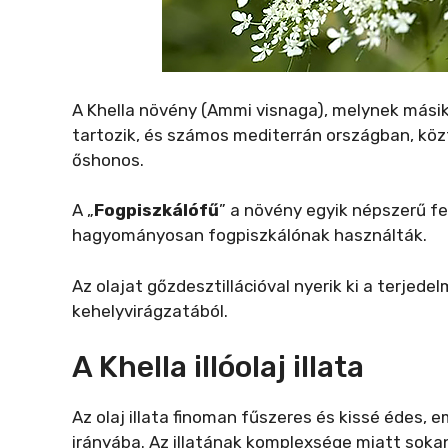
A Khella növény (Ammi visnaga), melynek másik
tartozik, és számos mediterrán országban, kö
őshonos.
A „
Fogpiszkálófű
” a növény egyik népszerű fe
hagyományosan fogpiszkálónak használták.
Az olajat gőzdesztillációval nyerik ki a terje
kehelyvirágzatából.
A Khella illóolaj illata
Az olaj illata finoman fűszeres és kissé édes
irányába. Az illatának komplexsége miatt sok