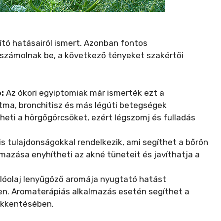
gyító hatásairól ismert. Azonban fontos
 számolnak be, a következő tényeket szakértői
:
Az ókori egyiptomiak már ismerték ezt a
tma, bronchitisz és más légúti betegségek
theti a hörgőgörcsöket, ezért légszomj és fulladás
ális tulajdonságokkal rendelkezik, ami segíthet a bőrön
mazása enyhítheti az akné tüneteit és javíthatja a
llóolaj lenyűgöző aromája nyugtató hatást
len. Aromaterápiás alkalmazás esetén segíthet a
sökkentésében.