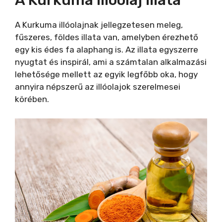
A Kurkuma illóolaj illata
A Kurkuma illóolajnak jellegzetesen meleg,
fűszeres, földes illata van, amelyben érezhető
egy kis édes fa alaphang is. Az illata egyszerre
nyugtat és inspirál, ami a számtalan alkalmazási
lehetősége mellett az egyik legfőbb oka, hogy
annyira népszerű az illóolajok szerelmesei
körében.