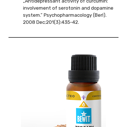
„Antidepressant activity of curcumin:
involvement of serotonin and dopamine
system.” Psychopharmacology (Berl).
2008 Dec;201(3):435-42.