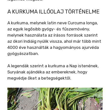
A KURKUMA ILLÓOLAJ TÖRTÉNELME
A kurkuma, melynek latin neve Curcuma longa,
az egyik legősibb gyógy- és fűszernövény,
melynek használata az írásos források szerint
az ókori Indiáig nyúlik vissza, ahol már több mint
4000 éve használták a hagyományos ajurvéda
gyógyászatban.
A legendák szerint a kurkuma a Nap istenének,
Suryának ajándéka az embereknek, hogy
megvédje őket a betegségektől.