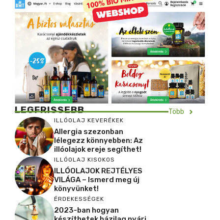
LEGFRISSEBB
Több
ILLÓOLAJ KEVERÉKEK
Allergia szezonban
lélegezz könnyebben: Az
illóolajok ereje segíthet!
ILLÓOLAJ KISOKOS
ILLÓOLAJOK REJTÉLYES
VILÁGA – Ismerd meg új
könyvünket!
ÉRDEKESSÉGEK
2023-ban hogyan
készíthetek házilag nyári