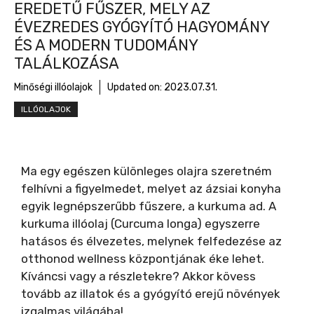
EREDETŰ FŰSZER, MELY AZ
ÉVEZREDES GYÓGYÍTÓ HAGYOMÁNY
ÉS A MODERN TUDOMÁNY
TALÁLKOZÁSA
Minőségi illóolajok
Updated on:
2023.07.31.
ILLÓOLAJOK
Ma egy egészen különleges olajra szeretném
felhívni a figyelmedet, melyet az ázsiai konyha
egyik legnépszerűbb fűszere, a kurkuma ad. A
kurkuma illóolaj (Curcuma longa) egyszerre
hatásos és élvezetes, melynek felfedezése az
otthonod wellness központjának éke lehet.
Kíváncsi vagy a részletekre? Akkor kövess
tovább az illatok és a gyógyító erejű növények
izgalmas világába!