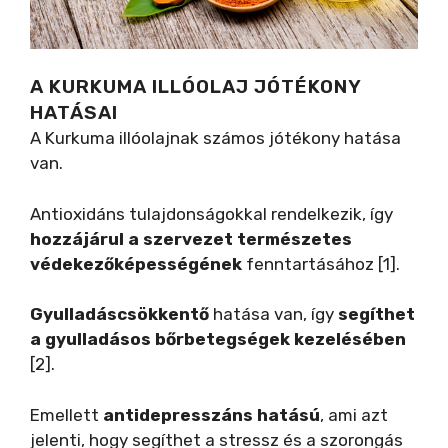
A KURKUMA ILLÓOLAJ JÓTÉKONY
HATÁSAI
A Kurkuma illóolajnak számos jótékony hatása
van.
Antioxidáns tulajdonságokkal rendelkezik, így
hozzájárul a szervezet természetes
védekezőképességének
fenntartásához [1].
Gyulladáscsökkentő
hatása van, így
segíthet
a gyulladásos bőrbetegségek kezelésében
[2].
Emellett
antidepresszáns hatású
, ami azt
jelenti, hogy segíthet a stressz és a szorongás