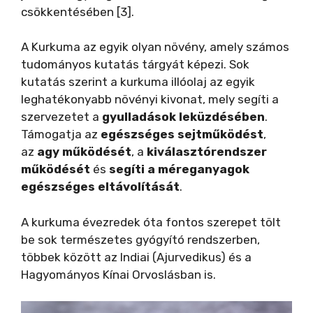
csökkentésében [3].
A Kurkuma az egyik olyan növény, amely számos
tudományos kutatás tárgyát képezi. Sok
kutatás szerint a kurkuma illóolaj az egyik
leghatékonyabb növényi kivonat, mely segíti a
szervezetet a
gyulladások leküzdésében
.
Támogatja az
egészséges sejtműködést
,
az
agy működését
, a
kiválasztórendszer
működését
és
segíti a méreganyagok
egészséges eltávolítását
.
A kurkuma évezredek óta fontos szerepet tölt
be sok természetes gyógyító rendszerben,
többek között az Indiai (Ajurvedikus) és a
Hagyományos Kínai Orvoslásban is.