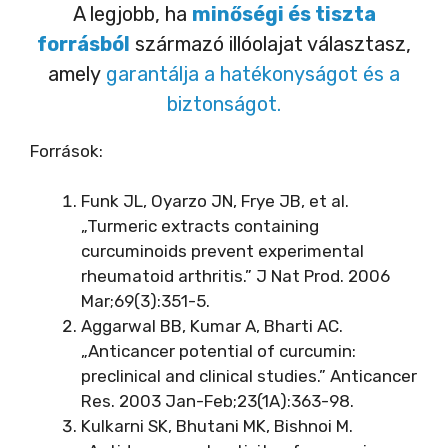
A legjobb, ha
minőségi és tiszta
forrásból
származó illóolajat választasz,
amely
garantálja a hatékonyságot és a
biztonságot.
Források:
Funk JL, Oyarzo JN, Frye JB, et al.
„Turmeric extracts containing
curcuminoids prevent experimental
rheumatoid arthritis.” J Nat Prod. 2006
Mar;69(3):351-5.
Aggarwal BB, Kumar A, Bharti AC.
„Anticancer potential of curcumin:
preclinical and clinical studies.” Anticancer
Res. 2003 Jan-Feb;23(1A):363-98.
Kulkarni SK, Bhutani MK, Bishnoi M.