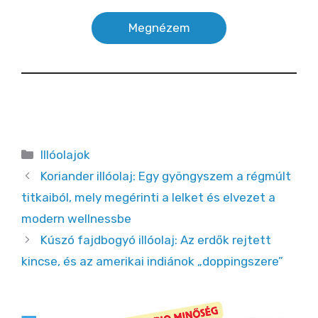
Megnézem
Kategória
Illóolajok
Koriander illóolaj: Egy gyöngyszem a régmúlt
titkaiból, mely megérinti a lelket és elvezet a
modern wellnessbe
Kúszó fajdbogyó illóolaj: Az erdők rejtett
kincse, és az amerikai indiánok „doppingszere”