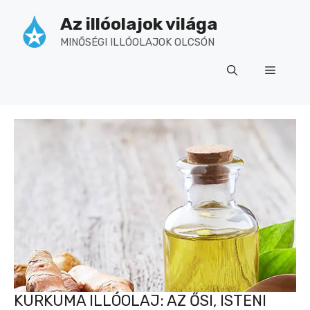
Kilépés
Az illóolajok világa
a
tartalomba
MINŐSÉGI ILLÓOLAJOK OLCSÓN
Menü
KURKUMA ILLÓOLAJ: AZ ŐSI, ISTENI