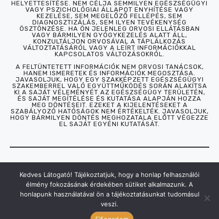
HELYETTESÍTÉSE. NEM CÉLJA SEMMILYEN EGÉSZSÉGÜGYI
VAGY PSZICHOLÓGIAI ÁLLAPOT ENYHÍTÉSE VAGY
KEZELÉSE, SEM MEGELŐZŐ FELLÉPÉS, SEM
DIAGNOSZTIZÁLÁS, SEM ILYEN TEVÉKENYSÉG
ÖSZTÖNZÉSE. HA ÖN JELENLEG ORVOSI ELLÁTÁSBAN
VAGY BÁRMILYEN GYÓGYKEZELÉS ALATT ÁLL,
KONZULTÁLJON ORVOSÁVAL A TÁPLÁLKOZÁS
VÁLTOZTATÁSÁRÓL VAGY A LEÍRT INFORMÁCIÓKKAL
KAPCSOLATOS VÁLTOZÁSOKRÓL.
A FELTÜNTETETT INFORMÁCIÓK NEM ORVOSI TANÁCSOK,
HANEM ISMERETEK ÉS INFORMÁCIÓK MEGOSZTÁSA.
JAVASOLJUK, HOGY EGY SZAKKÉPZETT EGÉSZSÉGÜGYI
SZAKEMBERREL VALÓ EGYÜTTMŰKÖDÉS SORÁN ALAKÍTSA
KI A SAJÁT VÉLEMÉNYÉT AZ EGÉSZSÉGÜGY TERÜLETÉN,
ÉS SAJÁT MEGÍTÉLÉSE ÉS KUTATÁSA ALAPJÁN HOZZA
MEG DÖNTÉSEIT. EZEKET A KIJELENTÉSEKET A
SZABÁLYOZÓ HATÓSÁGOK NEM ÉRTÉKELTÉK. JAVASOLJUK,
HOGY BÁRMILYEN DÖNTÉS MEGHOZATALA ELŐTT VÉGEZZE
EL SAJÁT EGYÉNI KUTATÁSÁT.
AZ
ILLÓOLAJOK
CSODÁLATOS VILÁGA
Kedves Látogató! Tájékoztatjuk, hogy a honlap felhasználói
élmény fokozásának érdekében sütiket alkalmazunk. A
COPYRIGHT© 2026
honlapunk használatával ön a tájékoztatásunkat tudomásul
◼︎SÜTI - COOKIE KEZELÉSE
veszi.
◼︎ADATVÉDELMI NYILATKOZAT
Elfogadom