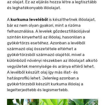
az olajat. Ez az eljárás hozza létre a legtisztább
és leghatékonyabb illóolajat.
A
kurkuma
leveléből
is készíthetnek illóolajat,
bár ez nem olyan gyakori, mint a rizóma
felhasználása. A levelek gőzdesztillációjával
szintén kinyerhető az illóolaj, hasonlóan a
gyökértörzs esetéhez. Azonban a levélből
származó olaj összetétele eltérhet a
gyökértörzsből származó olajétól, mivel a
különböző növényi részekben az illóolajat alkotó
vegyületek mennyisége és aránya eltérő lehet.
A levélből készült olaj így más illat- és
hatásprofilú lehet. Jelenleg azonban a
gyökértörzsből készült kurkuma illóolaj a
legelterjedtebb és legismertebb.