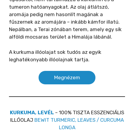
tumeron hatóanyagokat. Az olaj átlátszó,
aromája pedig nem hasonlít magának a
fűszernek az aromájára – inkább kámfor illatú.
Nepálban, a Terai zónában terem, amely egy sík
alföldi mocsaras terület a Himalája lábánál.
A kurkuma illóolajat sok tudós az egyik
leghatékonyabb illóolajnak tartja.
Megnézem
KURKUMA, LEVÉL
– 100% TISZTA ESSZENCIÁLIS
ILLÓOLAJ
BEWIT TURMERIC, LEAVES / CURCUMA
LONGA