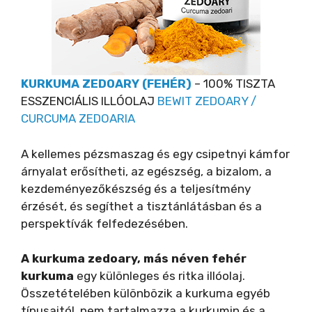
KURKUMA ZEDOARY (FEHÉR)
– 100% TISZTA
ESSZENCIÁLIS ILLÓOLAJ
BEWIT ZEDOARY /
CURCUMA ZEDOARIA
A kellemes pézsmaszag és egy csipetnyi kámfor
árnyalat erősítheti, az egészség, a bizalom, a
kezdeményezőkészség és a teljesítmény
érzését, és segíthet a tisztánlátásban és a
perspektívák felfedezésében.
A kurkuma zedoary, más néven fehér
kurkuma
egy különleges és ritka illóolaj.
Összetételében különbözik a kurkuma egyéb
típusaitól, nem tartalmazza a kurkumin és a