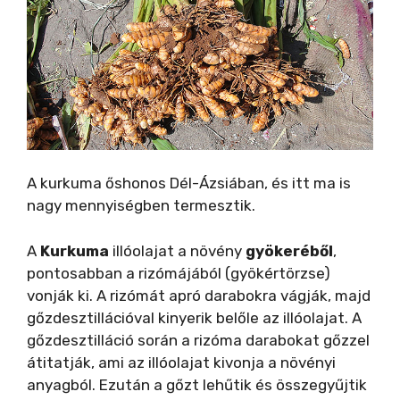
A kurkuma őshonos Dél-Ázsiában, és itt ma is
nagy mennyiségben termesztik.
A
Kurkuma
illóolajat a növény
gyökeréből
,
pontosabban a rizómájából (gyökértörzse)
vonják ki. A rizómát apró darabokra vágják, majd
gőzdesztillációval kinyerik belőle az illóolajat. A
gőzdesztilláció során a rizóma darabokat gőzzel
átitatják, ami az illóolajat kivonja a növényi
anyagból. Ezután a gőzt lehűtik és összegyűjtik