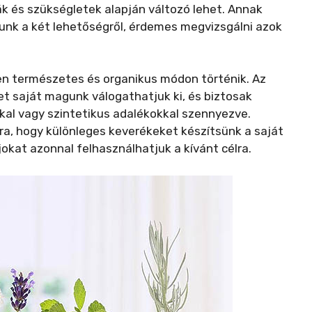
ák és szükségletek alapján változó lehet. Annak
nk a két lehetőségről, érdemes megvizsgálni azok
esen természetes és organikus módon történik. Az
et saját magunk válogathatjuk ki, és biztosak
kal vagy szintetikus adalékokkal szennyezve.
ra, hogy különleges keverékeket készítsünk a saját
ajokat azonnal felhasználhatjuk a kívánt célra.