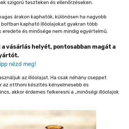
ek szigorú teszteken és ellenőrzéseken.
n magas árakon kaphatók, különösen ha nagyobb
 boltban kapható illóolajokat gyakran több
ajok eredete és minősége nem mindig egyértelmű.
i a vásárlás helyét, pontosabban magát a
yártót.
tipp nézd meg!
használjuk az illóolajat. Ha csak néhány cseppet
or az otthoni készítés kényelmesebb és
cs, akkor érdemes felkeresni a „minőségi illóolajok