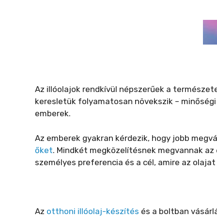
Az illóolajok rendkívül népszerűek a természe
keresletük folyamatosan növekszik – minőségi i
emberek.
Az emberek gyakran kérdezik, hogy jobb megvásá
őket
. Mindkét megközelítésnek megvannak az el
személyes preferencia és a cél, amire az olajat
Az
otthoni illóolaj-készítés
és a boltban vásárl