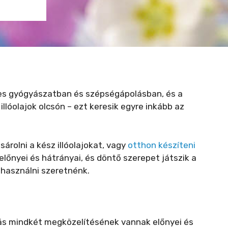
tes gyógyászatban és szépségápolásban, és a
llóolajok olcsón – ezt keresik egyre inkább az
rolni a kész illóolajokat, vagy
otthon készíteni
őnyei és hátrányai, és döntő szerepet játszik a
 használni szeretnénk.
ás mindkét megközelítésének vannak előnyei és