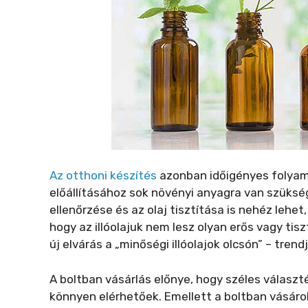
Az otthoni készítés
azonban időigényes folyam
előállításához sok növényi anyagra van szüksé
ellenőrzése és az olaj tisztítása is nehéz lehe
hogy az illóolajuk nem lesz olyan erős vagy tis
új elvárás a „minőségi illóolajok olcsón” – trendj
A boltban vásárlás előnye, hogy széles választé
könnyen elérhetőek. Emellett a boltban vásárol