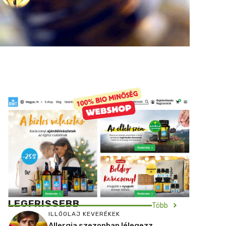
LEGFRISSEBB
Több
ILLÓOLAJ KEVERÉKEK
Allergia szezonban lélegezz