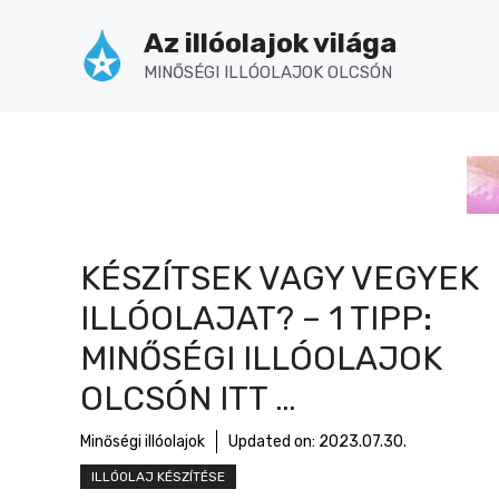
Kilépés
Az illóolajok világa
a
tartalomba
MINŐSÉGI ILLÓOLAJOK OLCSÓN
KÉSZÍTSEK VAGY VEGYEK
ILLÓOLAJAT? – 1 TIPP:
MINŐSÉGI ILLÓOLAJOK
OLCSÓN ITT …
Minőségi illóolajok
Updated on:
2023.07.30.
ILLÓOLAJ KÉSZÍTÉSE