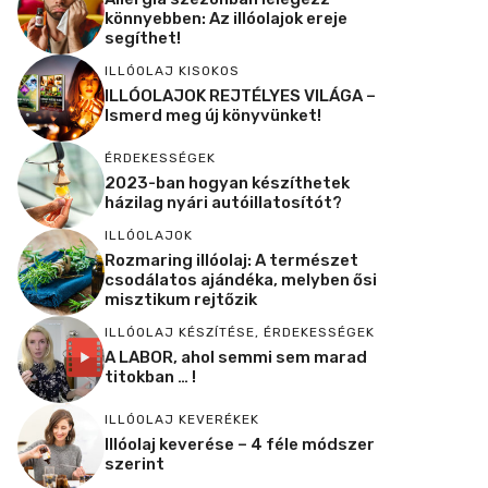
könnyebben: Az illóolajok ereje
segíthet!
ILLÓOLAJ KISOKOS
ILLÓOLAJOK REJTÉLYES VILÁGA –
Ismerd meg új könyvünket!
ÉRDEKESSÉGEK
2023-ban hogyan készíthetek
házilag nyári autóillatosítót?
ILLÓOLAJOK
Rozmaring illóolaj: A természet
csodálatos ajándéka, melyben ősi
misztikum rejtőzik
ILLÓOLAJ KÉSZÍTÉSE
,
ÉRDEKESSÉGEK
A LABOR, ahol semmi sem marad
titokban … !
ILLÓOLAJ KEVERÉKEK
Illóolaj keverése – 4 féle módszer
szerint