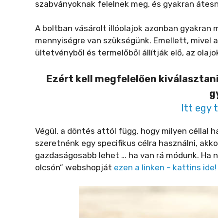
szabványoknak felelnek meg, és gyakran átesn
A boltban vásárolt illóolajok azonban gyakra
mennyiségre van szükségünk. Emellett, mivel a
ültetvényből és termelőből állítják elő, az ol
Ezért kell megfelelően kiválasztan
g
Itt egy 
Végül, a döntés attól függ, hogy milyen céllal 
szeretnénk egy specifikus célra használni, akk
gazdaságosabb lehet … ha van rá módunk. Ha nin
olcsón” webshopját
ezen a linken – kattins ide!