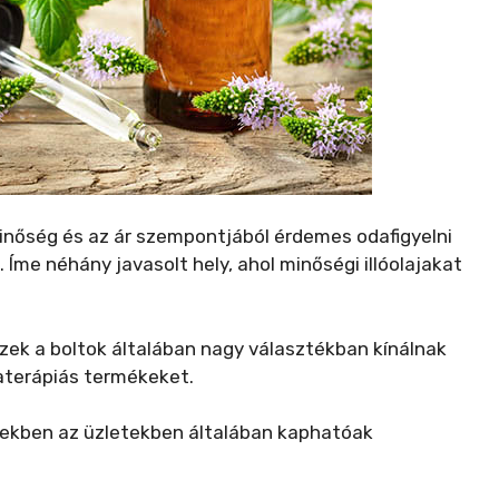
 minőség és az ár szempontjából érdemes odafigyelni
Íme néhány javasolt hely, ahol minőségi illóolajakat
Ezek a boltok általában nagy választékban kínálnak
materápiás termékeket.
zekben az üzletekben általában kaphatóak