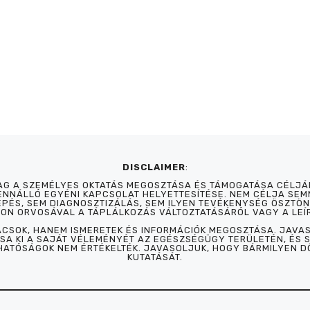
DISCLAIMER
:
LAG A SZEMÉLYES OKTATÁS MEGOSZTÁSA ÉS TÁMOGATÁSA CÉLJÁ
NNÁLLÓ EGYÉNI KAPCSOLAT HELYETTESÍTÉSE. NEM CÉLJA SEM
ÉPÉS, SEM DIAGNOSZTIZÁLÁS, SEM ILYEN TEVÉKENYSÉG ÖSZTÖN
JON ORVOSÁVAL A TÁPLÁLKOZÁS VÁLTOZTATÁSÁRÓL VAGY A LEÍ
ÁCSOK, HANEM ISMERETEK ÉS INFORMÁCIÓK MEGOSZTÁSA. JAV
A KI A SAJÁT VÉLEMÉNYÉT AZ EGÉSZSÉGÜGY TERÜLETÉN, ÉS 
 HATÓSÁGOK NEM ÉRTÉKELTÉK. JAVASOLJUK, HOGY BÁRMILYEN 
KUTATÁSÁT.