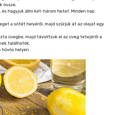
k össze.
, és hagyjuk állni két-három hetet. Minden nap
eget a sötét helyéről, majd szűrjük át az olajat egy
szta üvegbe, majd távolítsuk el az üveg tetejéről a
pek találhatók.
s hűvös helyen.