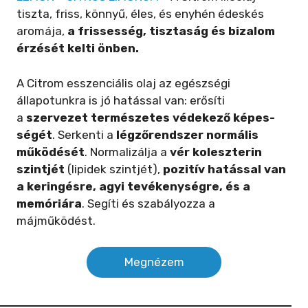
tiszta, friss, könnyű, éles, és enyhén édeskés
aromája,
a frissesség, tisztaság és bizalom
érzését kelti önben.
A Citrom esszenciális olaj az egészségi
állapotunkra is jó hatással van: erősíti
a
szervezet természetes védekező képes­
ségét
. Serkenti a
légzőrendszer normális
működését
. Normalizálja a
vér koleszterin
szintjét
(lipidek szintjét),
pozitív hatással van
a keringésre, agyi tevékenységre, és a
memóriára
. Segíti és szabályozza a
májműködést.
Megnézem