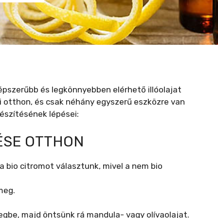
népszerűbb és legkönnyebben elérhető illóolajat
i otthon, és csak néhány egyszerű eszközre van
készítésének lépései:
TÉSE OTTHON
a bio citromot választunk, mivel a nem bio
meg.
egbe, majd öntsünk rá mandula- vagy olívaolajat.