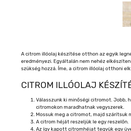
A citrom illóolaj készítése otthon az egyik leg
eredményezi. Egyáltalán nem nehéz elkészíten
szükség hozzá. Íme, a citrom illóolaj otthoni el
CITROM ILLÓOLAJ KÉSZÍ
Válasszunk ki minőségi citromot. Jobb, h
citromokon maradhatnak vegyszerek.
Mossuk meg a citromot, majd szárítsuk 
A citrom héját reszeljük le egy reszelőn.
Az így kapott citromhéjat tegyük egy üv