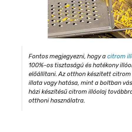
Fontos megjegyezni, hogy a
citrom il
100%-os tisztaságú és hatékony illóo
előállítani. Az otthon készített citro
illata vagy hatása, mint a boltban vá
házi készítésű citrom illóolaj továbbr
otthoni használatra.