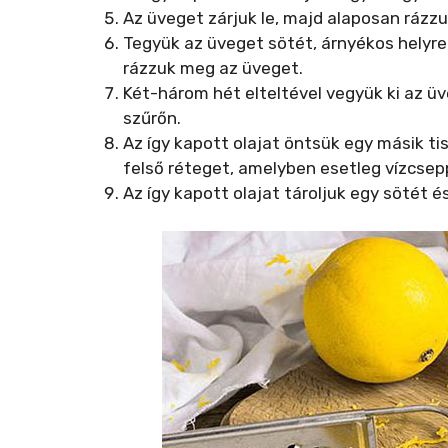
Az üveget zárjuk le, majd alaposan rázzu
Tegyük az üveget sötét, árnyékos helyre
rázzuk meg az üveget.
Két-három hét elteltével vegyük ki az üv
szűrőn.
Az így kapott olajat öntsük egy másik ti
felső réteget, amelyben esetleg vízcsep
Az így kapott olajat tároljuk egy sötét é