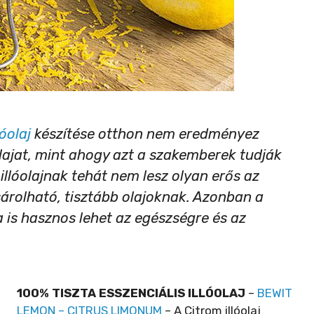
lóolaj
készítése otthon nem eredményez
lajat, mint ahogy azt a szakemberek tudják
m illóolajnak tehát nem lesz olyan erős az
sárolható, tisztább olajoknak. Azonban a
a is hasznos lehet az egészségre és az
100% TISZTA ESSZENCIÁLIS ILLÓOLAJ
–
BEWIT
LEMON – CITRUS LIMONUM
– A Citrom illóolaj