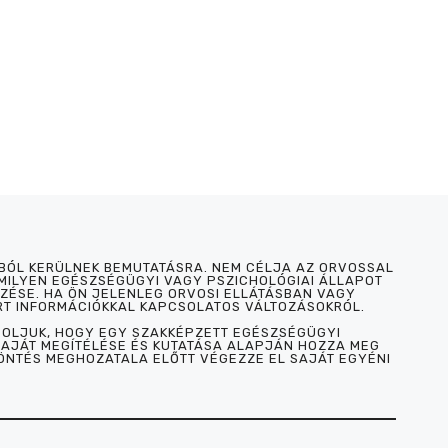
BÓL KERÜLNEK BEMUTATÁSRA. NEM CÉLJA AZ ORVOSSAL
MILYEN EGÉSZSÉGÜGYI VAGY PSZICHOLÓGIAI ÁLLAPOT
ZÉSE. HA ÖN JELENLEG ORVOSI ELLÁTÁSBAN VAGY
RT INFORMÁCIÓKKAL KAPCSOLATOS VÁLTOZÁSOKRÓL.
ASOLJUK, HOGY EGY SZAKKÉPZETT EGÉSZSÉGÜGYI
SAJÁT MEGÍTÉLÉSE ÉS KUTATÁSA ALAPJÁN HOZZA MEG
DÖNTÉS MEGHOZATALA ELŐTT VÉGEZZE EL SAJÁT EGYÉNI