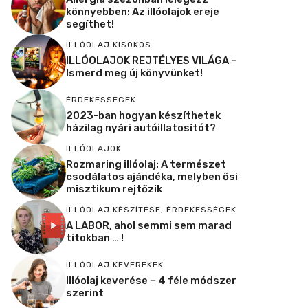
könnyebben: Az illóolajok ereje
segíthet!
ILLÓOLAJ KISOKOS
ILLÓOLAJOK REJTÉLYES VILÁGA –
Ismerd meg új könyvünket!
ÉRDEKESSÉGEK
2023-ban hogyan készíthetek
házilag nyári autóillatosítót?
ILLÓOLAJOK
Rozmaring illóolaj: A természet
csodálatos ajándéka, melyben ősi
misztikum rejtőzik
ILLÓOLAJ KÉSZÍTÉSE
,
ÉRDEKESSÉGEK
A LABOR, ahol semmi sem marad
titokban … !
ILLÓOLAJ KEVERÉKEK
Illóolaj keverése – 4 féle módszer
szerint