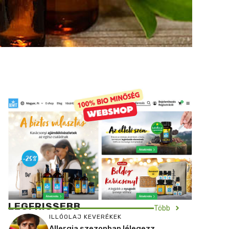
LEGFRISSEBB
Több
ILLÓOLAJ KEVERÉKEK
Allergia szezonban lélegezz