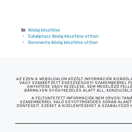
Kategória
Illóolaj készítése
Eukaliptusz illóolaj készítése otthon
Borsmenta illóolaj készítése otthon
AZ EZEN A WEBOLDALON KÖZÖLT INFORMÁCIÓK KIZÁRÓ
VAGY SZAKKÉPZETT EGÉSZSÉGÜGYI SZAKEMBERREL FE
ENYHÍTÉSE VAGY KEZELÉSE, SEM MEGELŐZŐ FELL
BÁRMILYEN GYÓGYKEZELÉS ALATT ÁLL, KONZULTÁL
A FELTÜNTETETT INFORMÁCIÓK NEM ORVOSI TAN
SZAKEMBERREL VALÓ EGYÜTTMŰKÖDÉS SORÁN ALAKÍTS
DÖNTÉSEIT. EZEKET A KIJELENTÉSEKET A SZABÁLYOZÓ