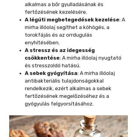
alkalmas a bőr gyulladásának és
fertőzésének kezelésére.
A légúti megbetegedések kezelése
: A
mirha illóolaj segíthet a köhögés, a
torokfájás és az orrdugulás
enyhítésében.
A stressz és az idegesség
csökkentése
: A mirha illóolaj nyugtató
és stresszoldó hatású.
A sebek gyógyítása
: A mirha illóolaj
antibakteriális tulajdonságokkal
rendelkezik, ezért alkalmas a sebek
fertőzésének megelőzéséhez és a
gyógyulás felgyorsításához.