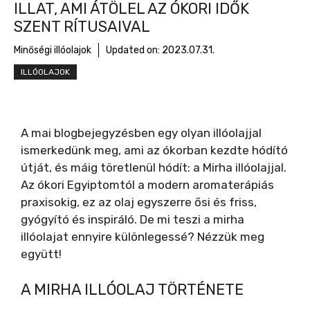
ILLAT, AMI ÁTÖLEL AZ ÓKORI IDŐK
SZENT RÍTUSAIVAL
Minőségi illóolajok
Updated on:
2023.07.31.
ILLÓOLAJOK
A mai blogbejegyzésben egy olyan illóolajjal
ismerkedünk meg, ami az ókorban kezdte hódító
útját, és máig töretlenül hódít: a Mirha illóolajjal.
Az ókori Egyiptomtól a modern aromaterápiás
praxisokig, ez az olaj egyszerre ősi és friss,
gyógyító és inspiráló. De mi teszi a mirha
illóolajat ennyire különlegessé? Nézzük meg
együtt!
A MIRHA ILLÓOLAJ TÖRTÉNETE