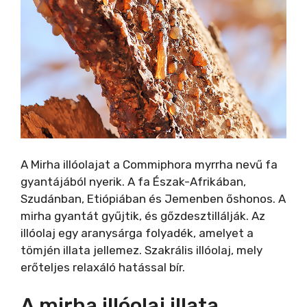
A Mirha illóolajat a Commiphora myrrha nevű fa
gyantájából nyerik. A fa Észak-Afrikában,
Szudánban, Etiópiában és Jemenben őshonos. A
mirha gyantát gyűjtik, és gőzdesztillálják. Az
illóolaj egy aranysárga folyadék, amelyet a
tömjén illata jellemez. Szakrális illóolaj, mely
erőteljes relaxáló hatással bír.
A mirha illóolaj illata