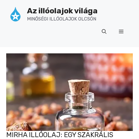
Kilépés
Az illóolajok világa
a
tartalomba
MINŐSÉGI ILLÓOLAJOK OLCSÓN
Menü
MIRHA ILLÓOLAJ: EGY SZAKRÁLIS