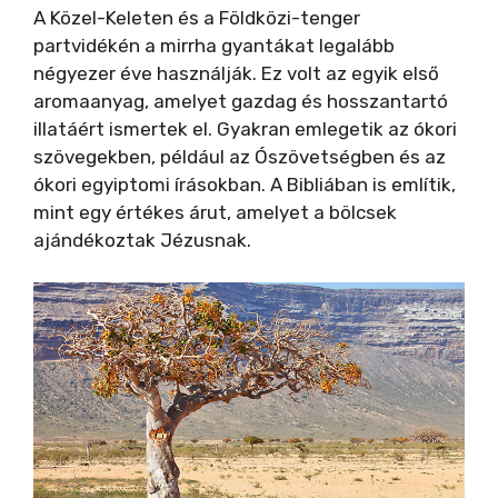
A Közel-Keleten és a Földközi-tenger
partvidékén a mirrha gyantákat legalább
négyezer éve használják. Ez volt az egyik első
aromaanyag, amelyet gazdag és hosszantartó
illatáért ismertek el. Gyakran emlegetik az ókori
szövegekben, például az Ószövetségben és az
ókori egyiptomi írásokban. A Bibliában is említik,
mint egy értékes árut, amelyet a bölcsek
ajándékoztak Jézusnak.