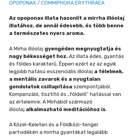
OPOPONAX / COMMIPHORA ERYTHRAEA
Az opoponax illata hasonlít a mirrha illóolaj
illatához, de annál édesebb, és több benne
a természetes nyers aroma.
A Mirha illóolaj
gyengéden megnyugtatja és
nagy békességet hoz.
Az illata édes, gyantás
és földes karakterű. Éppen ezért ez az egyik
legjobb hatású esszenciális illóolaj
a félelmek,
a mentális zavarok és a nyugtalan
gondolatok csillapítása
szempontjából.
Kompenzáló, tisztító és „földelő“ hatással van
az értelemre. A Mirhából származó
illóolaj
alkalmazható meditációhoz is
.
A Közel-Keleten és a Földközi-tenger
partvidékén a mirrha gyantákat legalább