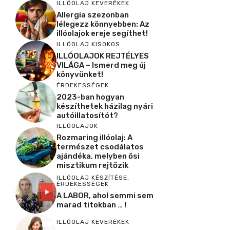
ILLÓOLAJ KEVERÉKEK
Allergia szezonban
lélegezz könnyebben: Az
illóolajok ereje segíthet!
ILLÓOLAJ KISOKOS
ILLÓOLAJOK REJTÉLYES
VILÁGA – Ismerd meg új
könyvünket!
ÉRDEKESSÉGEK
2023-ban hogyan
készíthetek házilag nyári
autóillatosítót?
ILLÓOLAJOK
Rozmaring illóolaj: A
természet csodálatos
ajándéka, melyben ősi
misztikum rejtőzik
ILLÓOLAJ KÉSZÍTÉSE
,
ÉRDEKESSÉGEK
A LABOR, ahol semmi sem
marad titokban … !
ILLÓOLAJ KEVERÉKEK