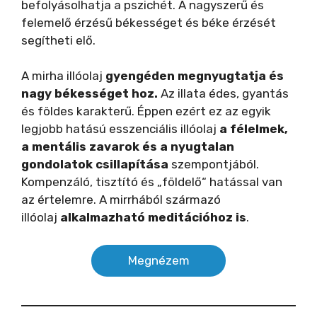
befolyásolhatja a pszichét. A nagyszerű és
felemelő érzésű békességet és béke érzését
segítheti elő.
A mirha illóolaj
gyengéden megnyugtatja és
nagy békességet hoz.
Az illata édes, gyantás
és földes karakterű. Éppen ezért ez az egyik
legjobb hatású esszenciális illóolaj
a félelmek,
a mentális zavarok és a nyugtalan
gondolatok csillapítása
szempontjából.
Kompenzáló, tisztító és „földelő“ hatással van
az értelemre. A mirrhából származó
illóolaj
alkalmazható meditációhoz is
.
Megnézem