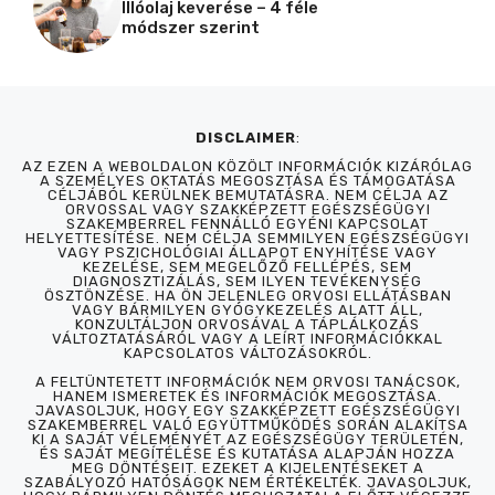
Illóolaj keverése – 4 féle
módszer szerint
DISCLAIMER
:
AZ EZEN A WEBOLDALON KÖZÖLT INFORMÁCIÓK KIZÁRÓLAG
A SZEMÉLYES OKTATÁS MEGOSZTÁSA ÉS TÁMOGATÁSA
CÉLJÁBÓL KERÜLNEK BEMUTATÁSRA. NEM CÉLJA AZ
ORVOSSAL VAGY SZAKKÉPZETT EGÉSZSÉGÜGYI
SZAKEMBERREL FENNÁLLÓ EGYÉNI KAPCSOLAT
HELYETTESÍTÉSE. NEM CÉLJA SEMMILYEN EGÉSZSÉGÜGYI
VAGY PSZICHOLÓGIAI ÁLLAPOT ENYHÍTÉSE VAGY
KEZELÉSE, SEM MEGELŐZŐ FELLÉPÉS, SEM
DIAGNOSZTIZÁLÁS, SEM ILYEN TEVÉKENYSÉG
ÖSZTÖNZÉSE. HA ÖN JELENLEG ORVOSI ELLÁTÁSBAN
VAGY BÁRMILYEN GYÓGYKEZELÉS ALATT ÁLL,
KONZULTÁLJON ORVOSÁVAL A TÁPLÁLKOZÁS
VÁLTOZTATÁSÁRÓL VAGY A LEÍRT INFORMÁCIÓKKAL
KAPCSOLATOS VÁLTOZÁSOKRÓL.
A FELTÜNTETETT INFORMÁCIÓK NEM ORVOSI TANÁCSOK,
HANEM ISMERETEK ÉS INFORMÁCIÓK MEGOSZTÁSA.
JAVASOLJUK, HOGY EGY SZAKKÉPZETT EGÉSZSÉGÜGYI
SZAKEMBERREL VALÓ EGYÜTTMŰKÖDÉS SORÁN ALAKÍTSA
KI A SAJÁT VÉLEMÉNYÉT AZ EGÉSZSÉGÜGY TERÜLETÉN,
ÉS SAJÁT MEGÍTÉLÉSE ÉS KUTATÁSA ALAPJÁN HOZZA
MEG DÖNTÉSEIT. EZEKET A KIJELENTÉSEKET A
SZABÁLYOZÓ HATÓSÁGOK NEM ÉRTÉKELTÉK. JAVASOLJUK,