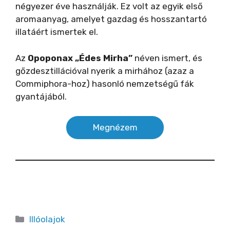
négyezer éve használják. Ez volt az egyik első
aromaanyag, amelyet gazdag és hosszantartó
illatáért ismertek el.
Az
Opoponax „Édes Mirha”
néven ismert, és
gőzdesztillációval nyerik a mirhához (azaz a
Commiphora-hoz) hasonló nemzetségű fák
gyantájából.
Megnézem
Kategória
Illóolajok