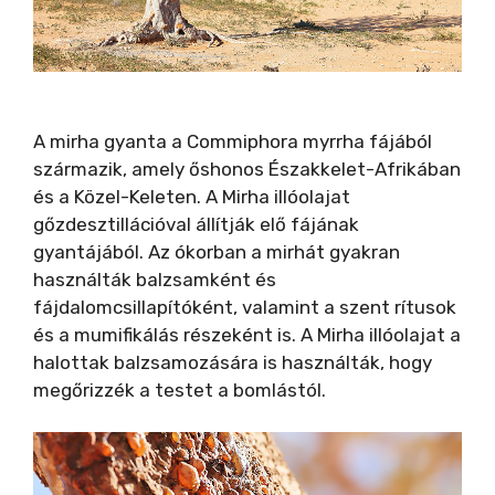
A mirha gyanta a Commiphora myrrha fájából
származik, amely őshonos Északkelet-Afrikában
és a Közel-Keleten. A Mirha illóolajat
gőzdesztillációval állítják elő fájának
gyantájából. Az ókorban a mirhát gyakran
használták balzsamként és
fájdalomcsillapítóként, valamint a szent rítusok
és a mumifikálás részeként is. A Mirha illóolajat a
halottak balzsamozására is használták, hogy
megőrizzék a testet a bomlástól.