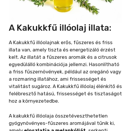
A Kakukkfű illóolaj illata:
A Kakukkfű illóolajnak erős, fűszeres és friss
illata van, amely tiszta és energetizáló érzést
kelt. Az illatát a fűszeres aromák és a citrusok
egyedülálló kombinációja jellemzi. Hasonlítható
a friss fűszernövények, például az oregánó vagy
a rozmaring illatához, ami frissességet és
vitalitást sugároz. A Kakukkfű illóolaj élénkítő és
felébresztő hatású, frissességet és tisztaságot
hoz a környezetedbe.
A kakukkfű illóolaja összetéveszthe­tetlen
gyógynövényes-fűszeres aromájával tűnik ki,
amely
eloszlatja a melankóliát,
serkenti