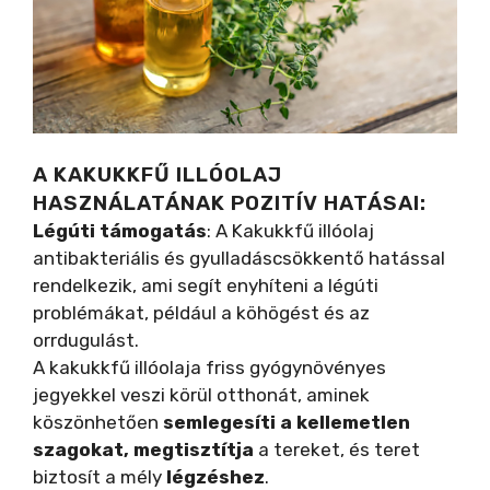
A KAKUKKFŰ ILLÓOLAJ
HASZNÁLATÁNAK POZITÍV HATÁSAI:
Légúti támogatás
: A Kakukkfű illóolaj
antibakteriális és gyulladáscsökkentő hatással
rendelkezik, ami segít enyhíteni a légúti
problémákat, például a köhögést és az
orrdugulást.
A kakukkfű illóolaja friss gyógynövényes
jegyekkel veszi körül otthonát, aminek
köszönhetően
semlegesíti a kellemetlen
szagokat, megtisztítja
a tereket, és teret
biztosít a mély
légzéshez
.