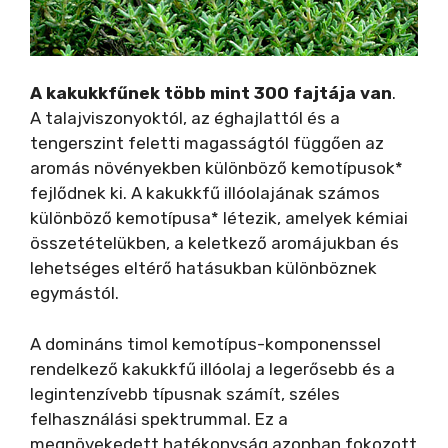
A kakukkfűnek több mint 300 fajtája van
.
A talajviszony­októl, az éghajlattól és a
tengerszint feletti magasságtól függően az
aromás növényekben különböző kemotípusok*
fejlődnek ki. A kakukkfű illóolajának számos
különböző kemotípusa* létezik, amelyek kémiai
összetételükben, a keletkező aromájukban és
lehetséges eltérő hatásukban különböznek
egymástól.
A domináns timol kemotípus-komponenssel
rendelkező kakukkfű illóolaj a legerősebb és a
legintenzívebb típusnak számít, széles
felhasználási spektrummal. Ez a
megnövekedett hatékonyság azonban fokozott