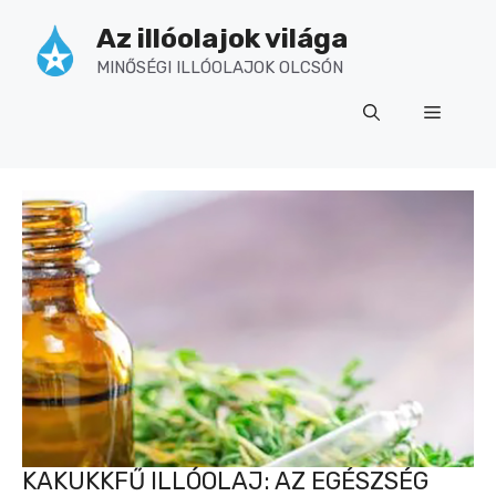
Kilépés
Az illóolajok világa
a
tartalomba
MINŐSÉGI ILLÓOLAJOK OLCSÓN
Menü
KAKUKKFŰ ILLÓOLAJ: AZ EGÉSZSÉG