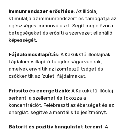
Immunrendszer erősítése
: Az illóolaj
stimulálja az immunrendszert és támogatja az
egészséges immunválaszt. Segít megelőzni a
betegségeket és erősíti a szervezet ellenálló
képességét.
Fájdalomcsillapítás
: A Kakukkfű illóolajnak
fájdalomcsillapító tulajdonságai vannak,
amelyek enyhítik az izomfeszültséget és
csökkentik az ízületi fájdalmakat.
Frissítő és energetizáló
: A Kakukkfű illóolaj
serkenti a szellemet és fokozza a
koncentrációt. Felébreszti az éberséget és az
energiát, segítve a mentális teljesítményt.
Bátorít és pozitív hangulatot teremt
: A