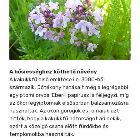
A hősiességhez köthető növény
A kakukkfű első említése i.e. 3000-ből
származik. Jótékony hatásait még a legrégebbi
egyiptomi orvosi Eber-i papirusz is feljegyzi, míg
az ókori egyiptomiak elsősorban balzsamozásra
használták. Az ókori görögök és rómaiak azt
hitték, hogy a kakukkfű bátorságot ad nekik,
ezért a közelgő csata előtt fürdőkbe és
templomokba használták.