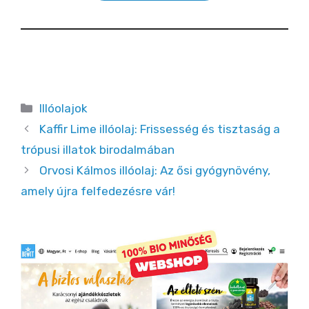
Kategória
Illóolajok
Kaffir Lime illóolaj: Frissesség és tisztaság a
trópusi illatok birodalmában
Orvosi Kálmos illóolaj: Az ősi gyógynövény,
amely újra felfedezésre vár!