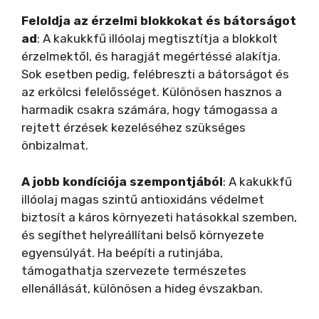
Feloldja az érzelmi blokkokat és bátorságot
ad
: A kakukkfű illóolaj megtisztítja a blokkolt
érzelmektől, és haragját megértéssé alakítja.
Sok esetben pedig, felébreszti a bátorságot és
az erkölcsi felelősséget. Különösen hasznos a
harmadik csakra számára, hogy támogassa a
rejtett érzések kezeléséhez szükséges
önbizalmat.
A jobb kondíciója szempontjából
: A kakukkfű
illóolaj magas szintű antioxidáns védelmet
biztosít a káros környezeti hatásokkal szemben,
és segíthet helyreállítani belső környezete
egyensúlyát. Ha beépíti a rutinjába,
támogathatja szervezete természetes
ellenállását, különösen a hideg évszakban.