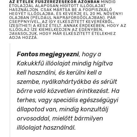
AZ ÉTELEK FŰSZEREZÉSEKOR AZONBAN
MINDIG
ÉTOLAJJAL ALAPOSAN HÍGÍTOTT ILLÓOLAJAT
HASZNÁLJON. CSAK MÁRTSA BE A FOGPISZKÁLÓ
HEGYÉT ILLÓOLAJBA, ÉS KEVERJE EL 20 ML NÖVÉNYI
OLAJBAN (PÉLDÁUL NAPRAFORGÓOLAJBAN). PÁR
CSEPPNYIVEL, AZ ÍGY ELKÉSZÍTETT KEVERÉKBŐL,
ÍZESÍTHETI A KÉSZ ÉTELT. ANNAK ÉRDEKÉBEN, HOGY AZ
ILLÓOLAJ ÍZE KIEMELKEDJEN AZ EDÉNYBEN,
JAVASOLJUK, HOGY MÁR ELKÉSZÍTETT ÉTELEKHEZ
ADJA HOZZÁ.
Fontos megjegyezni
, hogy a
Kakukkfű illóolajat mindig hígítva
kell használni, és kerülni kell a
szembe, nyálkahártyákba és sérült
bőrre való közvetlen érintkezést. Ha
terhes, vagy speciális egészségügyi
állapotod van, mindig konzultálj
orvosoddal, mielőtt bármilyen
illóolajat használnál.