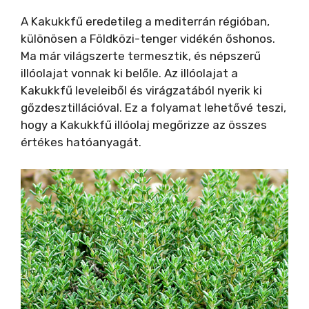
A Kakukkfű eredetileg a mediterrán régióban,
különösen a Földközi-tenger vidékén őshonos.
Ma már világszerte termesztik, és népszerű
illóolajat vonnak ki belőle. Az illóolajat a
Kakukkfű leveleiből és virágzatából nyerik ki
gőzdesztillációval. Ez a folyamat lehetővé teszi,
hogy a Kakukkfű illóolaj megőrizze az összes
értékes hatóanyagát.