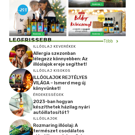
LEGFRISSEBB
Több
ILLÓOLAJ KEVERÉKEK
Allergia szezonban
lélegezz könnyebben: Az
illóolajok ereje segíthet!
ILLÓOLAJ KISOKOS
ILLÓOLAJOK REJTÉLYES
VILÁGA – Ismerd meg új
könyvünket!
ÉRDEKESSÉGEK
2023-ban hogyan
készíthetek házilag nyári
autóillatosítót?
ILLÓOLAJOK
Rozmaring illóolaj: A
természet csodálatos