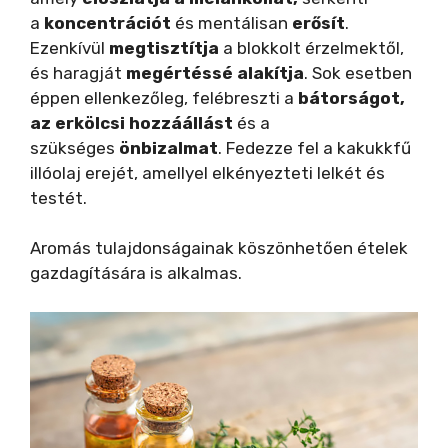
a
koncentrációt
és mentálisan
erősít
.
Ezenkívül
megtisztítja
a blokkolt érzelmektől,
és haragját
megértéssé alakítja
. Sok esetben
éppen ellenkezőleg, felébreszti a
bátorságot,
az erkölcsi hozzáállást
és a
szükséges
önbizalmat
. Fedezze fel a kakukkfű
illóolaj erejét, amellyel elkényezteti lelkét és
testét.
Aromás tulajdonságainak köszönhetően ételek
gazdagítására is alkalmas.