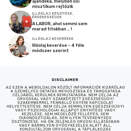
ajándéka, melyben ősi
misztikum rejtőzik
ILLÓOLAJ KÉSZÍTÉSE
,
ÉRDEKESSÉGEK
A LABOR, ahol semmi sem
marad titokban … !
ILLÓOLAJ KEVERÉKEK
Illóolaj keverése – 4 féle
módszer szerint
DISCLAIMER
:
AZ EZEN A WEBOLDALON KÖZÖLT INFORMÁCIÓK KIZÁRÓLAG
A SZEMÉLYES OKTATÁS MEGOSZTÁSA ÉS TÁMOGATÁSA
CÉLJÁBÓL KERÜLNEK BEMUTATÁSRA. NEM CÉLJA AZ
ORVOSSAL VAGY SZAKKÉPZETT EGÉSZSÉGÜGYI
SZAKEMBERREL FENNÁLLÓ EGYÉNI KAPCSOLAT
HELYETTESÍTÉSE. NEM CÉLJA SEMMILYEN EGÉSZSÉGÜGYI
VAGY PSZICHOLÓGIAI ÁLLAPOT ENYHÍTÉSE VAGY
KEZELÉSE, SEM MEGELŐZŐ FELLÉPÉS, SEM
DIAGNOSZTIZÁLÁS, SEM ILYEN TEVÉKENYSÉG
ÖSZTÖNZÉSE. HA ÖN JELENLEG ORVOSI ELLÁTÁSBAN
VAGY BÁRMILYEN GYÓGYKEZELÉS ALATT ÁLL,
KONZULTÁLJON ORVOSÁVAL A TÁPLÁLKOZÁS