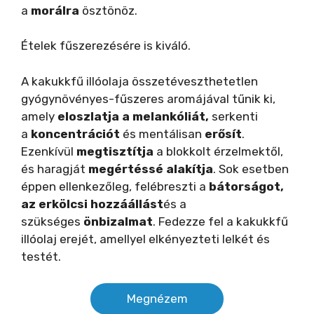
a
morálra
ösztönöz.
Ételek fűszerezésére is kiváló.
A kakukkfű illóolaja összetéveszthe­tetlen
gyógynövényes-fűszeres aromájával tűnik ki,
amely
eloszlatja a melankóliát,
serkenti
a
koncentrációt
és mentálisan
erősít
.
Ezenkívül
megtisztítja
a blokkolt érzelmektől,
és haragját
megértéssé alakítja
. Sok esetben
éppen ellenkezőleg, felébreszti a
bátorságot,
az erkölcsi hozzáállást
és a
szükséges
önbizalmat
. Fedezze fel a kakukkfű
illóolaj erejét, amellyel elkényezteti lelkét és
testét.
Megnézem