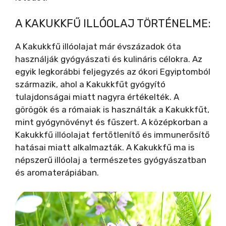
A KAKUKKFŰ ILLÓOLAJ TÖRTÉNELME:
A Kakukkfű illóolajat már évszázadok óta
használják gyógyászati és kulináris célokra. Az
egyik legkorábbi feljegyzés az ókori Egyiptomból
származik, ahol a Kakukkfűt gyógyító
tulajdonságai miatt nagyra értékelték. A
görögök és a rómaiak is használták a Kakukkfűt,
mint gyógynövényt és fűszert. A középkorban a
Kakukkfű illóolajat fertőtlenítő és immunerősítő
hatásai miatt alkalmazták. A Kakukkfű ma is
népszerű illóolaj a természetes gyógyászatban
és aromaterápiában.