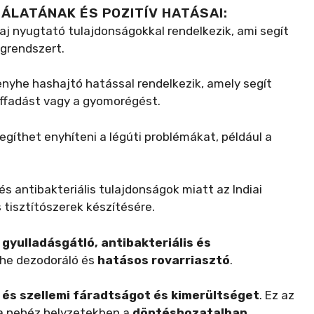
NÁLATÁNAK ÉS POZITÍV HATÁSAI:
óolaj nyugtató tulajdonságokkal rendelkezik, ami segít
egrendszert.
j enyhe hashajtó hatással rendelkezik, amely segít
uffadást vagy a gyomorégést.
j segíthet enyhíteni a légúti problémákat, például a
t és antibakteriális tulajdonságok miatt az Indiai
 tisztítószerek készítésére.
, gyulladásgátló, antibakteriális és
he dezodoráló és
hatásos rovarriasztó
.
i és szellemi fáradtságot és kimerültséget
. Ez az
 a nehéz helyzetekben a
döntéshozatalban
,