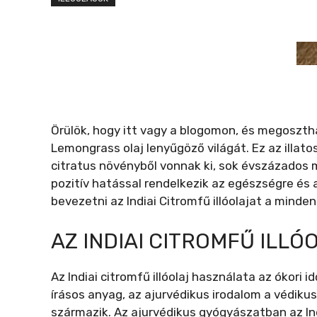
Örülök, hogy itt vagy a blogomon, és megosztha
Lemongrass olaj lenyűgöző világát. Ez az illa
citratus növényből vonnak ki, sok évszázados m
pozitív hatással rendelkezik az egészségre és a
bevezetni az Indiai Citromfű illóolajat a minde
AZ INDIAI CITROMFŰ ILL
Az Indiai citromfű illóolaj használata az ókori i
írásos anyag, az ajurvédikus irodalom a védiku
származik. Az ajurvédikus gyógyászatban az I