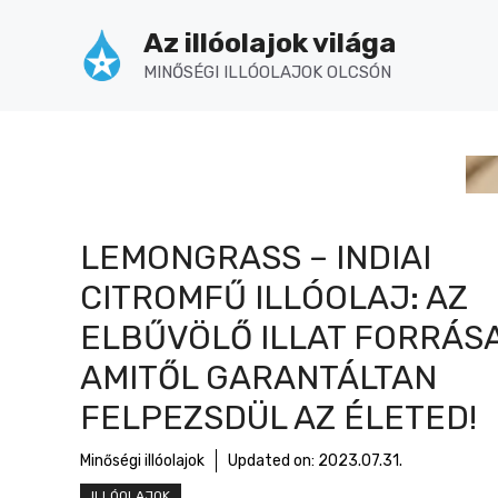
Kilépés
Az illóolajok világa
a
tartalomba
MINŐSÉGI ILLÓOLAJOK OLCSÓN
LEMONGRASS – INDIAI
CITROMFŰ ILLÓOLAJ: AZ
ELBŰVÖLŐ ILLAT FORRÁSA
AMITŐL GARANTÁLTAN
FELPEZSDÜL AZ ÉLETED!
Minőségi illóolajok
Updated on:
2023.07.31.
ILLÓOLAJOK