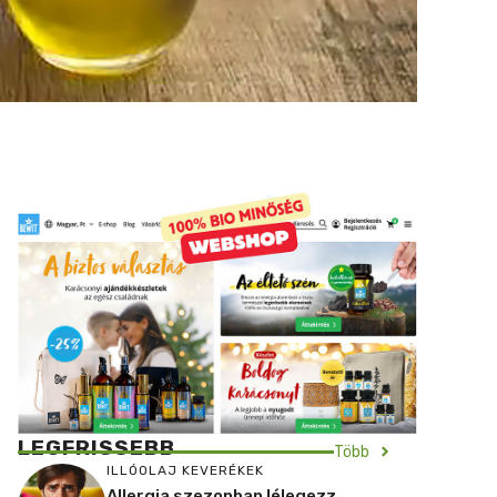
LEGFRISSEBB
Több
ILLÓOLAJ KEVERÉKEK
Allergia szezonban lélegezz