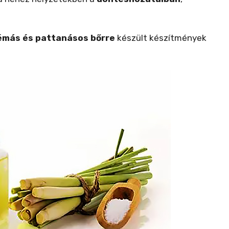
émás és pattanásos bőrre
készült készítmények