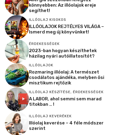
könnyebben: Az illóolajok ereje
segíthet!
ILLÓOLAJ KISOKOS
ILLÓOLAJOK REJTÉLYES VILÁGA –
Ismerd meg új könyvünket!
ÉRDEKESSÉGEK
2023-ban hogyan készíthetek
házilag nyári autóillatosítót?
ILLÓOLAJOK
Rozmaring illóolaj: A természet
csodálatos ajándéka, melyben ősi
misztikum rejtőzik
ILLÓOLAJ KÉSZÍTÉSE
,
ÉRDEKESSÉGEK
A LABOR, ahol semmi sem marad
titokban … !
ILLÓOLAJ KEVERÉKEK
Illóolaj keverése – 4 féle módszer
szerint