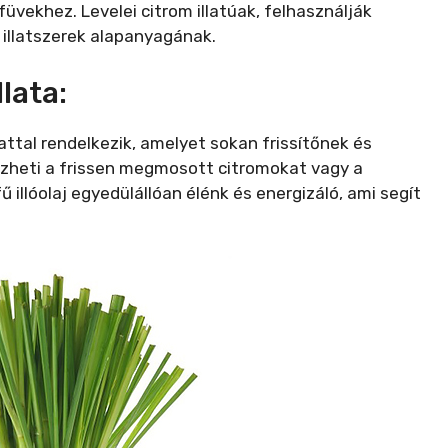
füvekhez. Levelei citrom illatúak, felhasználják
illatszerek alapanyagának.
llata:
illattal rendelkezik, amelyet sokan frissítőnek és
dézheti a frissen megmosott citromokat vagy a
omfű illóolaj egyedülállóan élénk és energizáló, ami segít