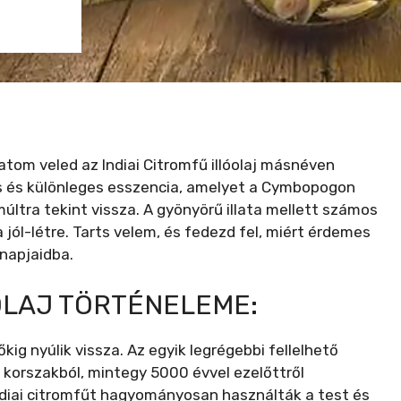
tom veled az Indiai Citromfű illóolaj másnéven
tos és különleges esszencia, amelyet a Cymbopogon
últra tekint vissza. A gyönyörű illata mellett számos
 jól-létre. Tarts velem, és fedezd fel, miért érdemes
nnapjaidba.
ÓOLAJ TÖRTÉNELEME:
dőkig nyúlik vissza. Az egyik legrégebbi fellelhető
s korszakból, mintegy 5000 évvel ezelőttről
ndiai citromfűt hagyományosan használták a test és