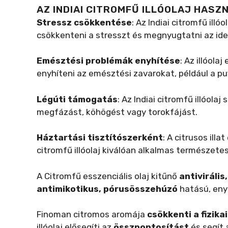
AZ INDIAI CITROMFŰ ILLÓOLAJ HASZ
Stressz csökkentése
: Az Indiai citromfű ill
csökkenteni a stresszt és megnyugtatni az id
Emésztési problémák enyhítése
: Az illóola
enyhíteni az emésztési zavarokat, például a p
Légúti támogatás
: Az Indiai citromfű illóola
megfázást, köhögést vagy torokfájást.
Háztartási tisztítószerként
: A citrusos illa
citromfű illóolaj kiválóan alkalmas természetes
A Citromfű esszenciális olaj kitűnő
antivirális
antimikotikus, pórusösszehúzó
hatású, eny
Finoman citromos aromája
csökkenti a fizika
illóolaj elősegíti az
összpontosítást
és segít