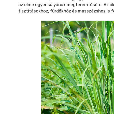
az elme egyensúlyának megteremtésére. Az ókori 
tisztításokhoz, fürdőkhöz és masszázshoz is f