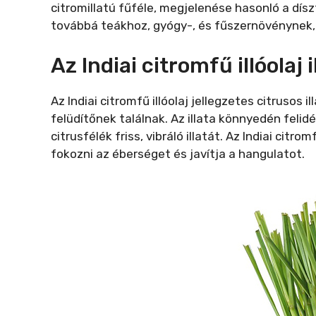
citromillatú fűféle, megjelenése hasonló a dísz
továbbá teákhoz, gyógy-, és fűszernövénynek, 
Az Indiai citromfű illóolaj i
Az Indiai citromfű illóolaj jellegzetes citrusos 
felüdítőnek találnak. Az illata könnyedén feli
citrusfélék friss, vibráló illatát. Az Indiai citr
fokozni az éberséget és javítja a hangulatot.