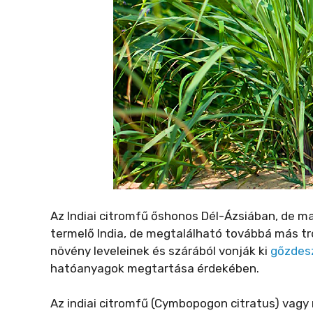
Az Indiai citromfű őshonos Dél-Ázsiában, de m
termelő India, de megtalálható továbbá más tróp
növény leveleinek és szárából vonják ki
gőzdesz
hatóanyagok megtartása érdekében.
Az indiai citromfű (Cymbopogon citratus) vagy 